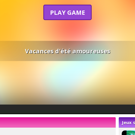
PLAY GAME
Vacances d'été amoureuses
Jeux s