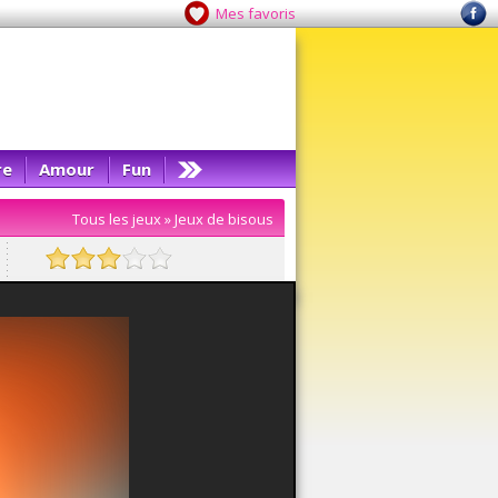
Mes favoris
re
Amour
Fun
Tous les jeux
»
Jeux de bisous