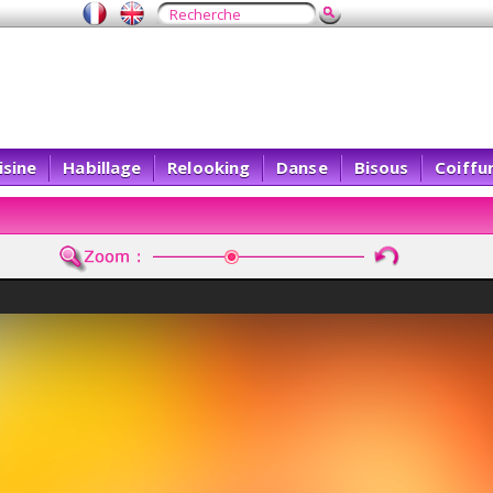
isine
Habillage
Relooking
Danse
Bisous
Coiffu