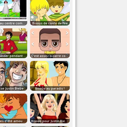
Bisous au centre commercial !
Bisous de conte de fée
S'embrasser pendant les études
C'est assez bizarre comme jeu!
Embrasse Justin Bieber !
Bisous au paradis !
Vacances d'été amoureuses
Bisous pour Justin Bieber