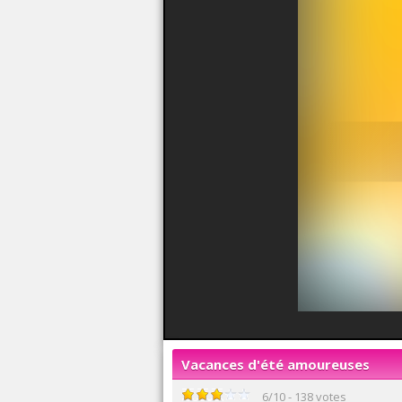
Vacances d'été amoureuses
6
/
10
-
138
votes