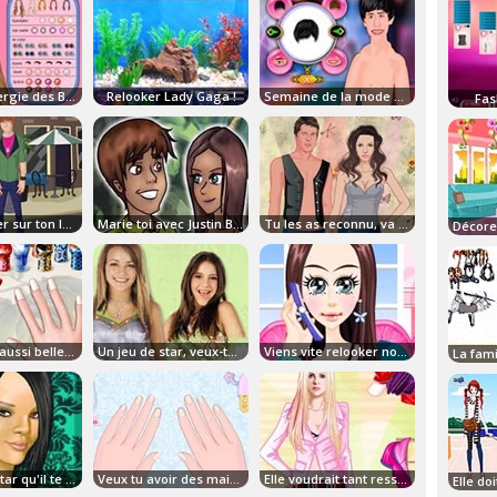
Relooker Fergie des Black eyed Peas !
Relooker Lady Gaga !
Semaine de la mode avec Justin Bieber!
Fas
Justin Bieber sur ton Iphone!
Marie toi avec Justin Bieber!
Tu les as reconnu, va vite les relooker!
Des mains aussi belles que les stars!
Un jeu de star, veux-tu en faire partie?
Viens vite relooker notre petite star!
Une vraie star qu'il te faut relooker!
Veux tu avoir des mains de stars?
Elle voudrait tant ressembler a un top modèle.