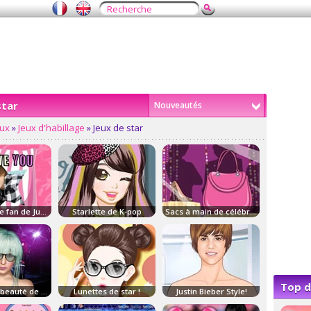
star
Nouveautés
eux
»
Jeux d'habillage
» Jeux de star
Chambre de fan de Justin Bieber
Starlette de K-pop
Sacs à main de célébrités
Top d
Secrets de beauté de Lady Gaga
Lunettes de star !
Justin Bieber Style!