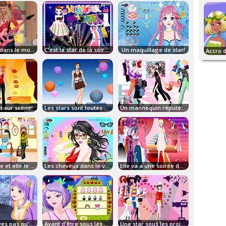
Bienvenue dans le monde des stars!
C'est la star de la soirée!
Un maquillage de star!
t sur scène!
Les stars sont toutes différentes!
Un mannequin réputé dans le monde de la mode!
Elle est belle et elle le sait!
Les cheveux dans le vent!
Elle va a une soirée de gala..
Tu ne trouves pas qu'elle a de la classe!
Avant d'être sous les projecteurs!
Une star sous les projecteurs!