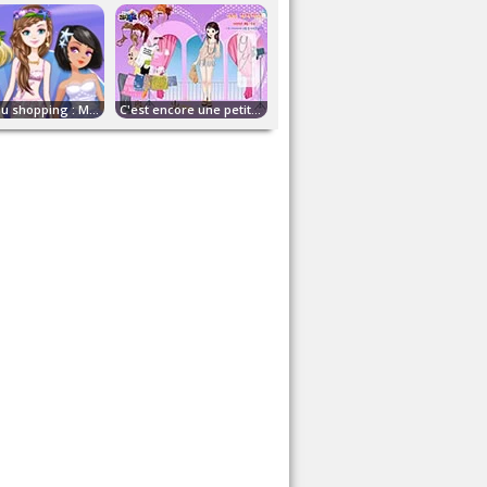
Accro du shopping : Mannequins de plage
C'est encore une petite fille!