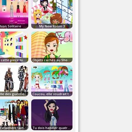
hion Solitaire
My New Room 3
Décore cette pièce toute vide!
Objets cachés au Shopping
La famille des guerriers!
Coucou, elle voudrait te connaître!
Elle doit vraiment faire du vide!
Tu dois habiller quatre Bratz, bon courage