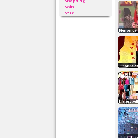
-
Shopping
-
Soin
-
Star
Shakira es