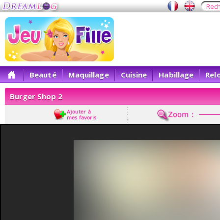
Beauté
Maquillage
Cuisine
Habillage
Rel
Burger Shop 2