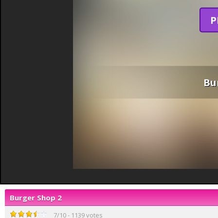
P
Bu
Burger Shop 2
7
/
10
-
1139
votes