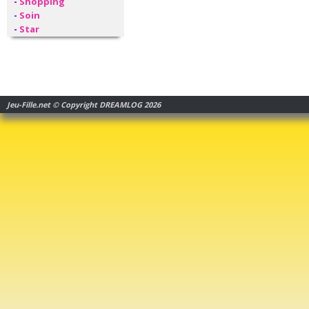
-
Shopping
-
Soin
-
Star
Jeu-Fille.net © Copyright DREAMLOG 2026