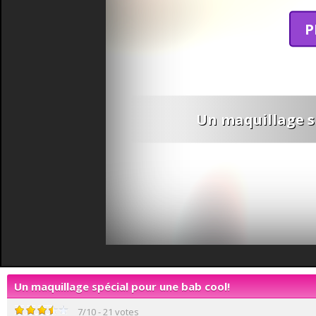
P
Un maquillage sp
Un maquillage spécial pour une bab cool!
7
/
10
-
21
votes