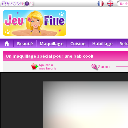
Beauté
Maquillage
Cuisine
Habillage
Rel
Un maquillage spécial pour une bab cool!