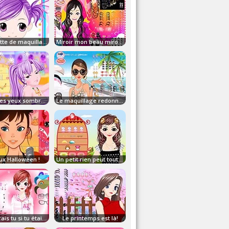
La palette de maquillage !
Miroir mon beau miroir qui est la plus belle?
Elle a des yeux sombres!
Le maquillage redonne un peu d'éclat!
ux Halloween !
Un petit rien peut tout changer chez une jeune fil
Que ferais tu si tu étais à sa place?
Le printemps est là!