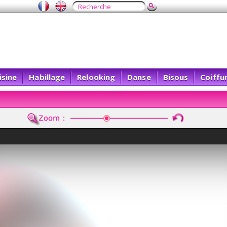
isine
Habillage
Relooking
Danse
Bisous
Coiffu