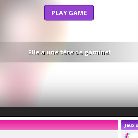
PLAY GAME
Elle a une tête de gamine!
Jeux s