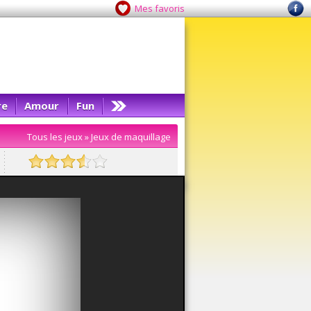
Mes favoris
re
Amour
Fun
Tous les jeux
»
Jeux de maquillage