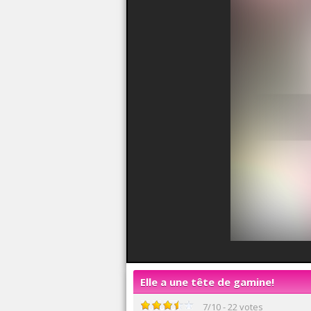
Elle a une tête de gamine!
7
/
10
-
22
votes