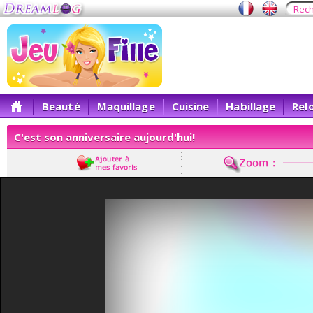
Beauté
Maquillage
Cuisine
Habillage
Rel
C'est son anniversaire aujourd'hui!