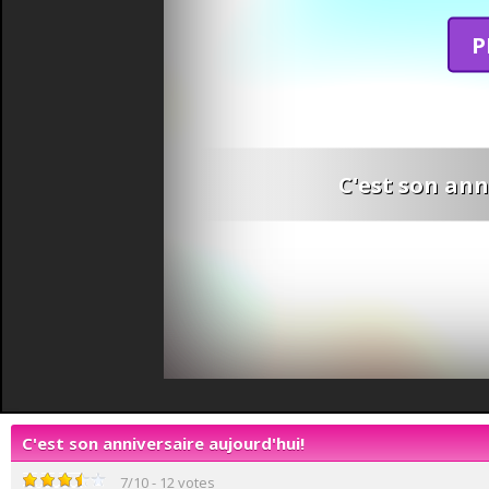
P
C'est son ann
C'est son anniversaire aujourd'hui!
7
/
10
-
12
votes