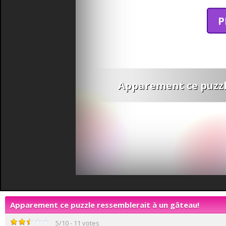
P
Apparement ce puzzl
Apparement ce puzzle ressemblerait à un gâteau!
5
/
10
-
11
votes