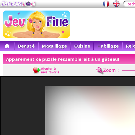
Beauté
Maquillage
Cuisine
Habillage
Rel
Apparement ce puzzle ressemblerait à un gâteau!